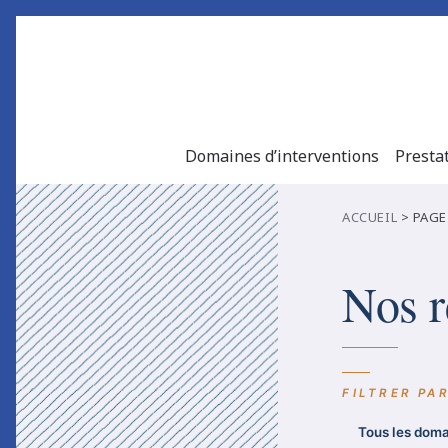
Domaines d’interventions
Presta
ACCUEIL
>
PAGE
Nos r
Tous les dom