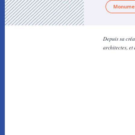
Monumen
Depuis sa créat
architectes, et