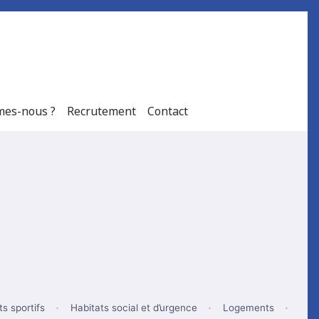
es-nous ?
Recrutement
Contact
s sportifs
Habitats social et d’urgence
Logements