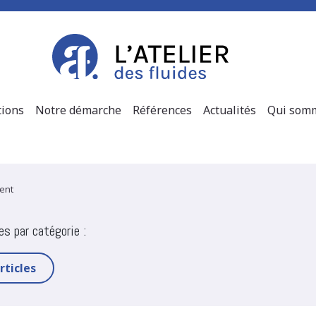
tions
Notre démarche
Références
Actualités
Qui somm
ent
les par catégorie :
rticles